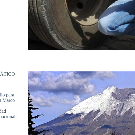
MÁTICO
dio para
ón Marco
idad
 nacional