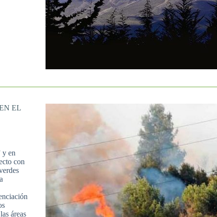
EN EL
 y en
ecto con
 verdes
a
enciación
os
las áreas