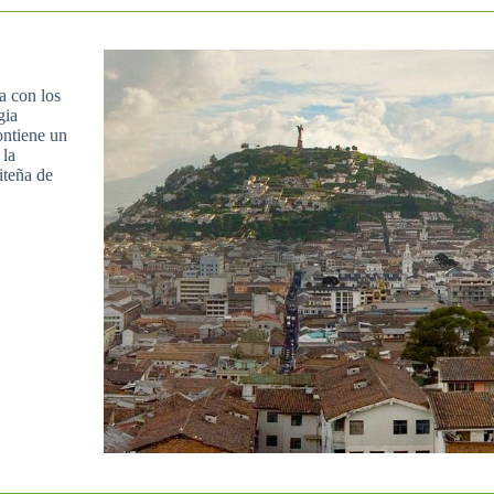
a con los
gia
ontiene un
 la
iteña de