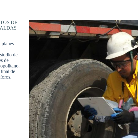
TOS DE
RALDAS
e planes
studio de
es de
ropolitano.
final de
foros,