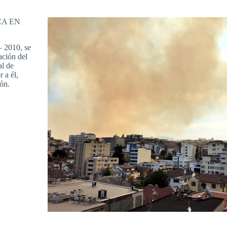
CA EN
– 2010, se
ación del
al de
 a él,
ión.