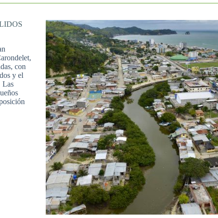
LIDOS
an
arondelet,
ldas, con
dos y el
. Las
queños
posición